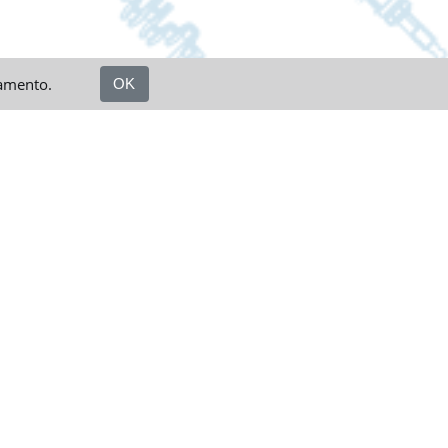
namento.
OK
e a tutti i prodotti e i servizi
 ordini completa
oni e offerte
i con i tuoi prodotti preferiti