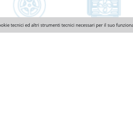
ookie tecnici ed altri strumenti tecnici necessari per il suo funzio
ACCEDI
Inserisci le tue credenziali per accedere all'eCommerce
Un unico account per acceder
Accedi alla tua cronologia
Accedi alle nostre promozi
Crea la tua lista dei desider